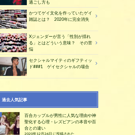
過ごし方も
かつてゲイ文化を作っていたゲイ
雑誌とは？ 2020年に完全消失
Xジェンダーが言う「性別が揺れ
る」とはどういう意味？ その苦
悩
セクシャルマイティのギフティッ
ド###1 ゲイセクシャルの場合
過去人気記事
百合カップルが男性に人気な理由や神
聖化する心理・レズビアンの本音や百
合との違い
2020年12月26日 に投稿された