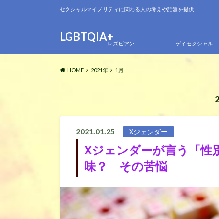
セクシャルマイノリティに関わる人の考えや話題を提供
LGBTQIA+
レズビアン
ゲイセクシャル
HOME
2021年
1月
2021.01.25
Xジェンダー
Xジェンダーが言う「性
味？ その苦悩