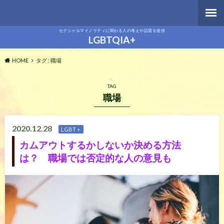
セクシャルマイノリティに関わる人の考えや話題を提供
LGBTQIA+
HOME
タグ : 職場
TAG
職場
2020.12.28
LGBT＋
カムアウトするかしないか決める方法
は？ 職場では否定的な人の意見も