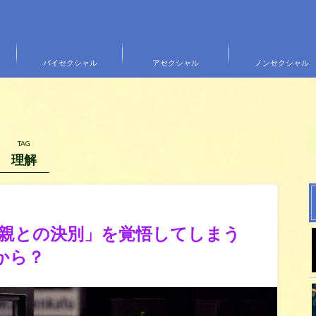
バイセクシャル
アセクシャル
ノンセクシャル
TAG
理解
親との決別」を覚悟してしまう
から？