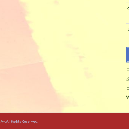
W
IA+
.All Rights Reserved.