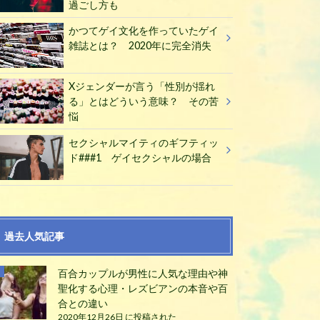
過ごし方も
かつてゲイ文化を作っていたゲイ
雑誌とは？ 2020年に完全消失
Xジェンダーが言う「性別が揺れ
る」とはどういう意味？ その苦
悩
セクシャルマイティのギフティッ
ド###1 ゲイセクシャルの場合
過去人気記事
百合カップルが男性に人気な理由や神
聖化する心理・レズビアンの本音や百
合との違い
2020年12月26日 に投稿された