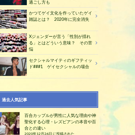
過ごし方も
かつてゲイ文化を作っていたゲイ
雑誌とは？ 2020年に完全消失
Xジェンダーが言う「性別が揺れ
る」とはどういう意味？ その苦
悩
セクシャルマイティのギフティッ
ド###1 ゲイセクシャルの場合
過去人気記事
百合カップルが男性に人気な理由や神
聖化する心理・レズビアンの本音や百
合との違い
2020年12月26日 に投稿された