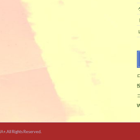
W
IA+
.All Rights Reserved.