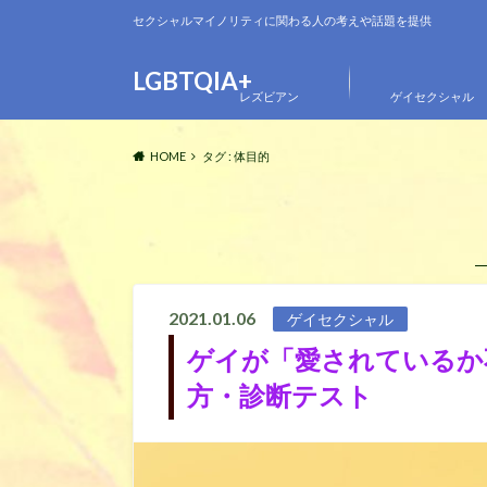
セクシャルマイノリティに関わる人の考えや話題を提供
LGBTQIA+
レズビアン
ゲイセクシャル
HOME
タグ : 体目的
2021.01.06
ゲイセクシャル
ゲイが「愛されているか
方・診断テスト