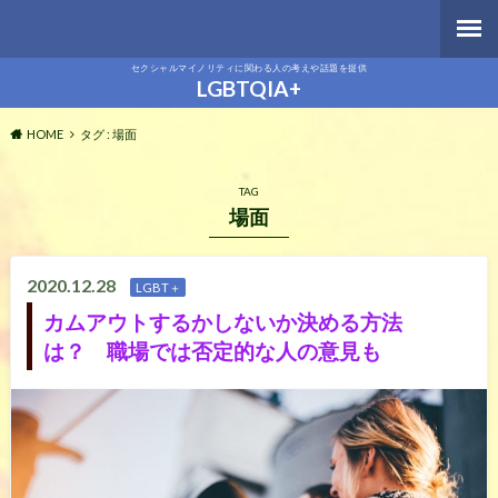
セクシャルマイノリティに関わる人の考えや話題を提供
LGBTQIA+
HOME
タグ : 場面
TAG
場面
2020.12.28
LGBT＋
カムアウトするかしないか決める方法
は？ 職場では否定的な人の意見も